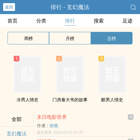
排行 - 玄幻魔法
返回
首页
分类
排行
搜索
足迹
周榜
月榜
总榜
冷男人情史
门房秦大爷的故事
酷男人情史
末日电影世界
4
全部
作者 :
弥煞
最近更新 2024-04-01 01:31
玄幻魔法