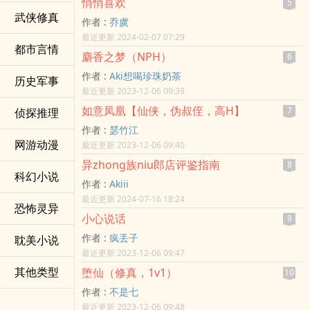
悄悄喜欢
5
武侠修真
作者 :
乔虞
最近更新 2024-02-07 07:29
都市言情
麝香之梦（NPH）
6
作者 :
Aki想喝珍珠奶茶
历史军事
最近更新 2023-12-06 09:39
如意凤凰【仙侠，伪叔侄，高H】
7
侦探推理
作者 :
瑟竹江
网游动漫
最近更新 2023-12-06 09:40
异zhong族niu郎店评鉴指南
8
科幻小说
作者 :
Akiii
最近更新 2024-07-16 18:24
恐怖灵异
小心说话
9
作者 :
疯丢子
耽美小说
最近更新 2023-12-06 09:47
其他类型
堕仙（修真，1v1）
10
作者 :
不是七
最近更新 2023-12-06 09:48