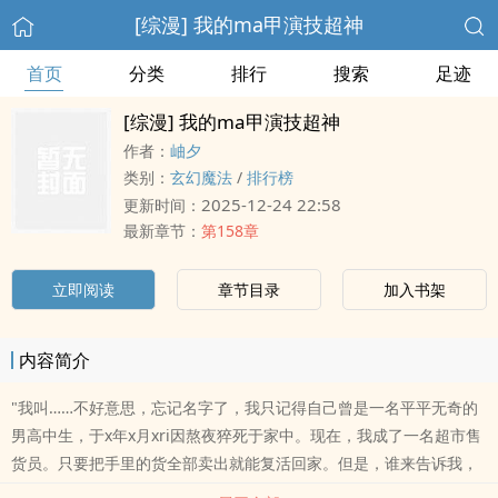
[综漫] 我的ma甲演技超神
首页
分类
排行
搜索
足迹
[综漫] 我的ma甲演技超神
作者：
岫夕
类别：
玄幻魔法
/
排行榜
2025-12-24 22:58
更新时间：
最新章节：
第158章
立即阅读
章节目录
加入书架
内容简介
"我叫……不好意思，忘记名字了，我只记得自己曾是一名平平无奇的
男高中生，于x年x月xri因熬夜猝死于家中。现在，我成了一名超市售
货员。只要把手里的货全部卖出就能复活回家。但是，谁来告诉我，
货架..如果您认为《[综漫] 我的ma甲演技超神》写得不错，请给您的