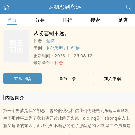
从初恋到永远。
首页
分类
排行
搜索
足迹
从初恋到永远。
作者：
蕓樺
类别：
其他类型
/
排行榜
2023-11-26 08:12
更新时间：
最新章节：
初恋
立即阅读
章节目录
加入书架
内容简介
第一个男孩是我的初恋。曾经傻傻地相信我们俩能走到永远...直到发
生了那件事成为了我们离开彼此的导火线，aiqing是一zhong令人上
瘾又危险的东西，而我们却不顾忌的碰了那禁忌的区域.第二个男孩是
我此生最忘不了的人，被伤过的我不再相信aiqing。自从遇上了他心