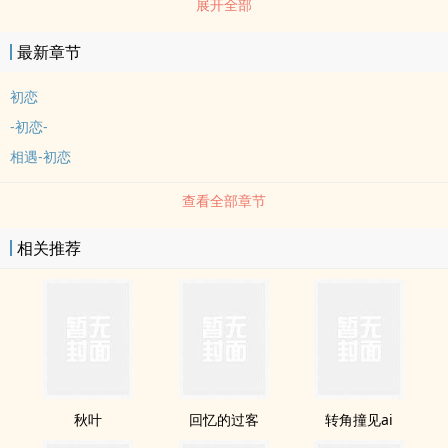
展开全部
里对aiqing的畏惧也慢慢地消逝了.他的温柔就像太yang一样的温
nuan.第三个男孩是牵着我的手到永远的人，他温柔的手牵着我逃离
最新章节
那些忘不了的回忆.一生谈三次恋ai最好。一次懵懂，一次刻骨，一次
一生。–致曾经的我们#会不定期更新唷#谢谢支持?
初恋
-初恋-
相遇-初恋
查看全部章节
相关推荐
秋叶
回忆的过客
转角撞见ai