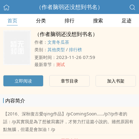
（作者脑弱还没想到书名）
首页
分类
排行
搜索
足迹
（作者脑弱还没想到书名）
作者：
文青冬瓜茶
类别：
其他类型
/
排行榜
2023-11-26 07:59
更新时间：
最新章节：
测试
立即阅读
章节目录
加入书架
内容简介
【2016、深秋復古愛qing作品】/pComingSoon……/p?/p作者的
話：/p其實我是為了想被寫書評，才努力打這篇小說的。雖然原因有
點無腦，但還是會加油！/p