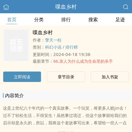
喋血乡村
首页
分类
排行
搜索
足迹
喋血乡村
作者：
擎天一柱
类别：
科幻小说
/
排行榜
2024-04-18 19:38
更新时间：
最新章节：
66.亲人为什么成为生命里的杀手
立即阅读
章节目录
加入书架
内容简介
这是上世纪八十年代的一个真实故事。一个玩笑，将更多人赔jin去！
过不了轻松生活，不得安生！虽然事过境迁，但这个故事留给我们的
启示却是永久的，所以，我将这个老故事写出来，希望给一些人一点
警示。惊心动魄的故事qing节，引人ru胜的故事链条，美不胜收的农