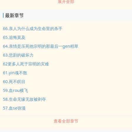
展开全部
村语言，这才是真正的乡村生活！真实的农村生活！仅仅一个玩笑，
杨宗明和ma明扬都付出了沉重的代价，而这个玩笑的制造者杨宗明，
最新章节
捶xiong顿足，后悔莫及，但一切为时已晚。故事...
66.亲人为什么成为生命里的杀手
65.追悔莫及
64.亲情是压死他宗明的那最后一gen稻草
63.悲剧的破坏力
62更多人死于宗明的灾难
61.yin魂不散
60.死不瞑目
59.血rou横飞
58.生命无缘无故被剥夺
57.血se弥漫
查看全部章节