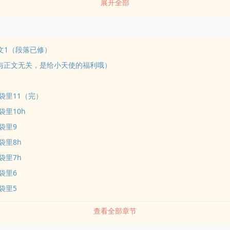
展开全部
i我校园文（已完结）》：高冷羞涩竹mavs单纯可ai小青梅?（结局1vs1
个位面：《亲ai的我养你（已完结）》：暴躁破产总裁vs冷清毒she医生?（
！！！第三个位面：《把你揣jinkou袋里（连载中）》：胆小呆萌小鬼vs温
----------------------注意：《由于双开，作者菌已经jing分，所以
园文1（段落已修）
an一三五、二四六这么更。如果有问题，请及时留言提
与正文无关，是给小天使的福利哦）
?????????????????????????????封面网上下载，如有侵权，告诉作者必删
码：107100637
u袋里11（完）
u袋里10h
u袋里9
u袋里8h
u袋里7h
u袋里6
u袋里5
查看全部章节