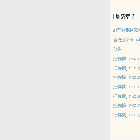
面：《ai不a
甜！！！第二
最新章节
微微微nue
（结局待定……）
ai不ai我校
见，两篇文就
袁澈番外h（
出！》??????
公告
的小天使，群号
把你揣jinko
把你揣jinko
把你揣jinko
把你揣jinko
把你揣jinko
把你揣jinko
把你揣jinko