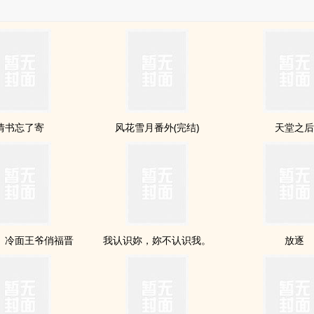
情书忘了寄
风花雪月番外(完结)
天堂之
】冷面王爷俏福晋
我认识妳，妳不认识我。
放逐