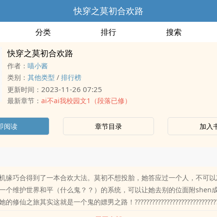
快穿之莫初合欢路
分类
排行
搜索
快穿之莫初合欢路
作者：
喵小酱
类别：
其他类型
/
排行榜
2023-11-26 07:25
更新时间：
最新章节：
ai不ai我校园文1（段落已修）
即阅读
章节目录
加入
机缘巧合得到了一本合欢大法。莫初不想投胎，她答应过一个人，不可以
一个维护世界和平（什么鬼？？）的系统，可以让她去别的位面附shen
仙之旅其实这就是一个鬼的嫖男之路！????????????????????????????????
写小说，这个是脑dong大开的产物！想到哪，写到哪！没有存稿，全靠