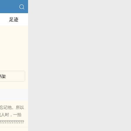
足迹
书架
忘记他。所以
成人时，一拍
??????????
幻想第一个位