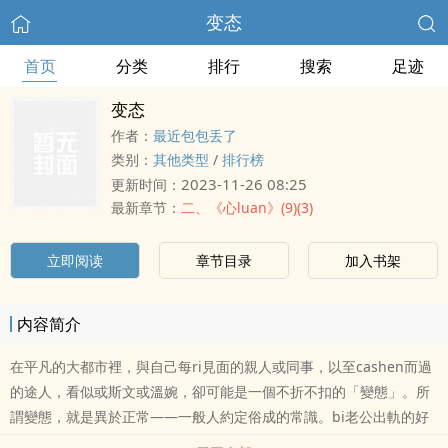
变态
首页
分类
排行
搜索
足迹
变态
作者：
最近包包丢了
类别：
其他类型
/
排行榜
2023-11-26 08:25
更新时间：
最新章节：
二、《心luan》(9)(3)
立即阅读
章节目录
加入书架
内容简介
在平凡的大都市裡，與自己每ri見面的親人或同事，以至cashen而過
的途人，看似或斯文或溫婉，卻可能是一個不折不扣的「變態」。所
謂變態，就是異於正常——一般人約定俗成的常識。bi老公出軌的好
太太;幫助拜金老婆尋找富有夫婿的好老公;有戀指癖的護甲師;強bi親