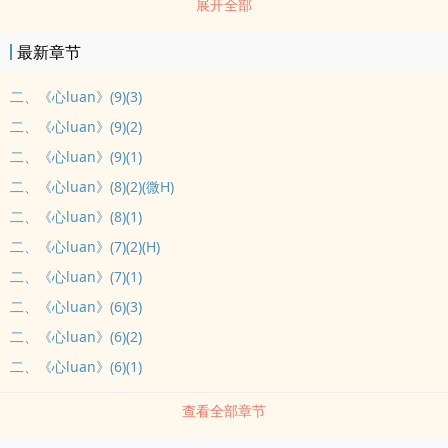
展开全部
弟弟與自己亂倫的姐姐;畏懼年輕男人、只對中老年男人有xing慾的女
子……還有呢?包包an:一直想寫寫ju有不同癖好的變態，今天有空就隨
最新章节
便寫寫。都是些可以獨立成篇的小短篇，是BG文啦。這個應該會視乎
我的心qing更新，並不是我一直蘊釀的新長篇。
二、《心luan》(9)(3)
二、《心luan》(9)(2)
二、《心luan》(9)(1)
二、《心luan》(8)(2)(微H)
二、《心luan》(8)(1)
二、《心luan》(7)(2)(H)
二、《心luan》(7)(1)
二、《心luan》(6)(3)
二、《心luan》(6)(2)
二、《心luan》(6)(1)
查看全部章节