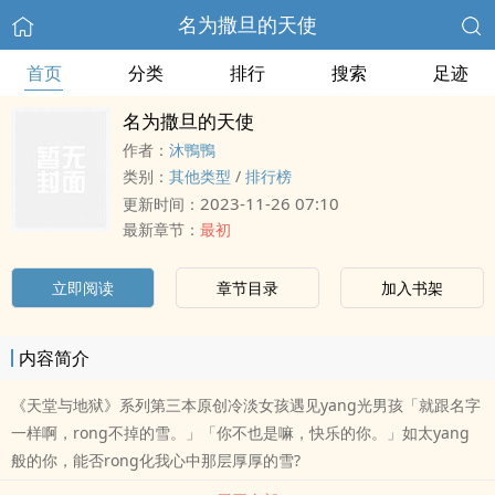
名为撒旦的天使
首页
分类
排行
搜索
足迹
名为撒旦的天使
作者：
沐鴨鴨
类别：
其他类型
/
排行榜
2023-11-26 07:10
更新时间：
最新章节：
最初
立即阅读
章节目录
加入书架
内容简介
《天堂与地狱》系列第三本原创冷淡女孩遇见yang光男孩「就跟名字
一样啊，rong不掉的雪。」「你不也是嘛，快乐的你。」如太yang
般的你，能否rong化我心中那层厚厚的雪?