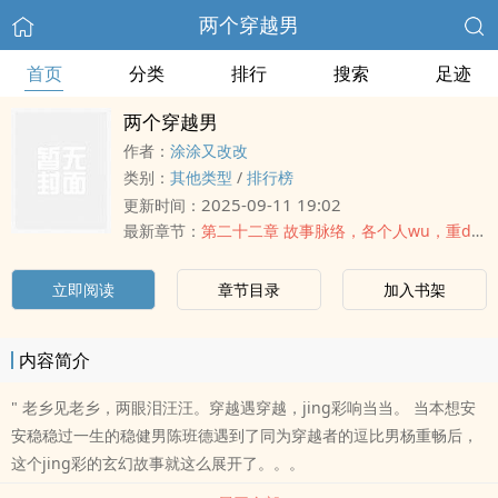
两个穿越男
首页
分类
排行
搜索
足迹
两个穿越男
作者：
涂涂又改改
类别：
其他类型
/
排行榜
2025-09-11 19:02
更新时间：
最新章节：
第二十二章 故事脉络，各个人wu，重dian章节
立即阅读
章节目录
加入书架
内容简介
" 老乡见老乡，两眼泪汪汪。穿越遇穿越，jing彩响当当。 当本想安
安稳稳过一生的稳健男陈班德遇到了同为穿越者的逗比男杨重畅后，
这个jing彩的玄幻故事就这么展开了。。。