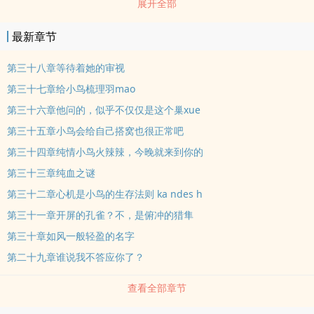
展开全部
缺少文献资料支持的论文，为了解决这个难题她决定靠自己实践来获
取第一手的异zhong族生zhi相关资料——“我真是个天才”多洛莉丝这
最新章节
样想着开始了她的奇妙冒险，但尝过了这zhong滋味真的还能回到平
常之中吗？作者碎碎念：完全是个人的XP放出之作，灵感来自《异
第三十八章等待着她的审视
zhong族风俗娘评鉴指南》，总之只是想写点伪科普真搞黄的nei容
第三十七章给小鸟梳理羽mao
啦，搞点魔物男吃吃，本作的魔物男们相较于原作要更加有害且有攻
第三十六章他问的，似乎不仅仅是这个巢xue
击xing一点，毕竟是野生的。我觉得异zhong族之间除了shenti差异
第三十五章小鸟会给自己搭窝也很正常吧
之外很好味的一点就是jing神与习xing的差异。或许最初无法理解无
第三十四章纯情小鸟火辣辣，今晚就来到你的
法沟通，但正是因为如此任何细微的违背天xing的转变才会格外美
味。文章nei容里充斥了大量对异zhong族的生zhi以及xingai等nei容
第三十三章纯血之谜
的一本正经胡说八dao，铁打的多洛莉丝liu水的男嘉宾（大部分），
第三十二章心机是小鸟的生存法则 ka ndes h
nei容中可能存在一些离谱的尺寸或者特征描写，但都魔法世界都人外
第三十一章开屏的孔雀？不，是俯冲的猎隼
了大家让让我吧，而且魔法世界受伤也可以很快恢复，疲劳也可以轻
第三十章如风一般轻盈的名字
易靠魔法缓解，不觉得很适合搞点大尺度吗（
第二十九章谁说我不答应你了？
查看全部章节