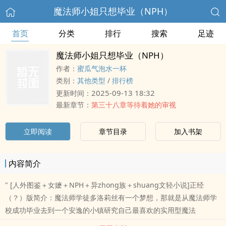
魔法师小姐只想毕业（NPH）
首页
分类
排行
搜索
足迹
魔法师小姐只想毕业（NPH）
作者：
蜜瓜气泡水一杯
类别：
其他类型
/
排行榜
2025-09-13 18:32
更新时间：
最新章节：
第三十八章等待着她的审视
立即阅读
章节目录
加入书架
内容简介
" [人外图鉴＋女嬷＋NPH＋异zhong族＋shuang文轻小说]正经
（？）版简介：魔法师学徒多洛莉丝有一个梦想，那就是从魔法师学
校成功毕业去到一个安逸的小镇研究自己最喜欢的实用型魔法
zhongzhong蘑菇之类的，但横在毕业面前最大的阻碍就是这可恶的