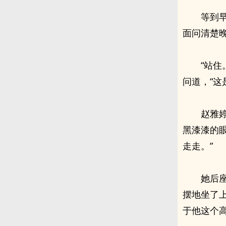
等到
面问清楚
“站
问道，“这
赵雅
黑漆漆的
走走。”
她后
摆地坐了
于他这个