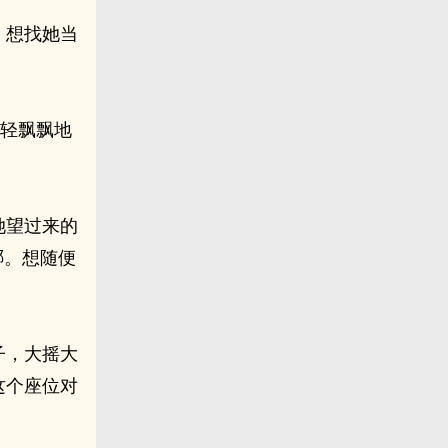
，想找她当
，轻飘飘地
她望过来的
哪。想随便
子，大摇大
这个座位对