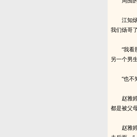
周围
江知
我们炀哥
“我
另一个男
“也
赵雅
都是被父
赵雅