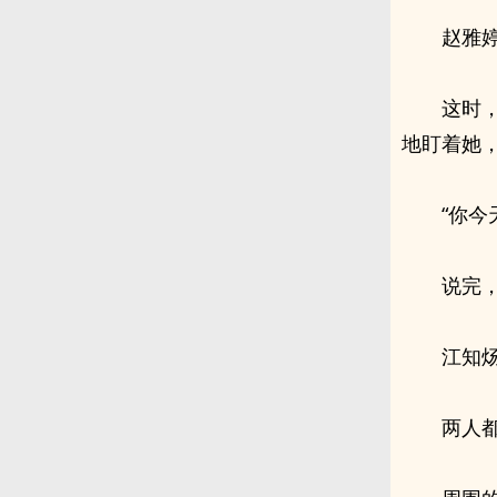
赵雅
这时
地盯着她，
“你今
说完
江知
两人