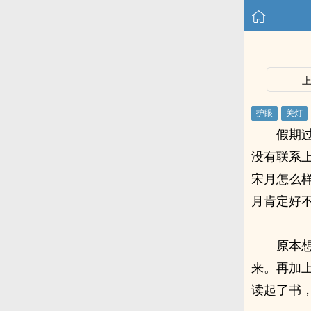
假期
没有联系
宋月怎么
月肯定好
原本
来。再加
读起了书