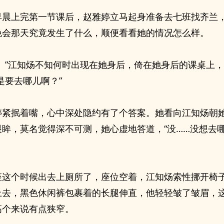
早晨上完第一节课后，赵雅婷立马起身准备去七班找齐兰
晚会那天究竟发生了什么，顺便看看她的情况怎么样。
住。”江知炀不知何时出现在她身后，倚在她身后的课桌上
是要去哪儿啊？”
婷紧抿着嘴，心中深处隐约有了个答案。她看向江知炀朝
眼眸，莫名觉得深不可测，她心虚地答道，“没……没想去
座这个时候出去上厕所了，座位空着，江知炀索性挪开椅
上去，黑色休闲裤包裹着的长腿伸直，他轻轻皱了皱眉，
高个来说有点狭窄。