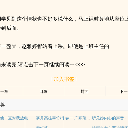
同学见到这个情状也不好多说什么，马上识时务地从座位
坐到后面。
来一整天，赵雅婷都站着上课。即使是上班主任的
未读完,请点击下一页继续阅读---->>>
〔加入书签〕
上一章
目录
封面
下一
推荐
寒月高挂墨竹梢 卷一 广寒落凡尘
他一直对我放电
梦灯笼
快穿之女主要被玩