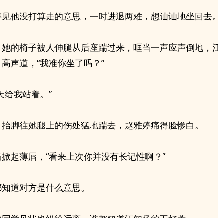
婷见他没打算走的意思，一时进退两难，想讪讪地坐回去
，她的椅子被人伸腿从后座踹过来，哐当一声应声倒地，
高声道，“我准你坐了吗？”
天给我站着。”
，抬脚往她腿上的伤处猛地踹去，赵雅婷痛得脸惨白。
炀掀起薄唇，“看来上次你并没有长记性啊？”
都知道对方是什么意思。