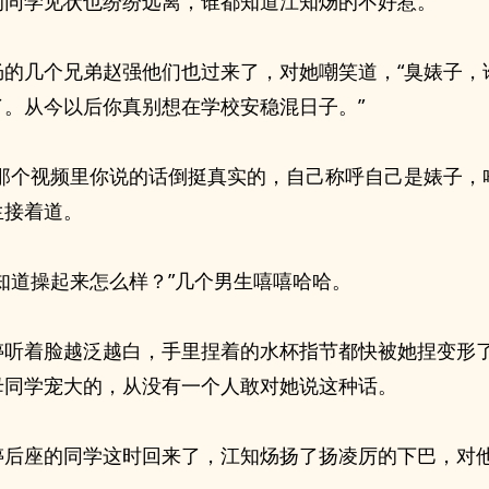
的同学见状也纷纷远离，谁都知道江知炀的不好惹。
炀的几个兄弟赵强他们也过来了，对她嘲笑道，“臭婊子，
了。从今以后你真别想在学校安稳混日子。”
看那个视频里你说的话倒挺真实的，自己称呼自己是婊子，
生接着道。
不知道操起来怎么样？”几个男生嘻嘻哈哈。
婷听着脸越泛越白，手里捏着的水杯指节都快被她捏变形
母同学宠大的，从没有一个人敢对她说这种话。
婷后座的同学这时回来了，江知炀扬了扬凌厉的下巴，对他