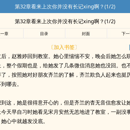
第32章看来上次你并没有长记xing啊？(1/2)
第32章看来上次你并没有长记xing啊？(1/2)
上一章
目录
封面
下一
〔加入书签〕
过后，赵雅婷回到教室。她心里惴惴不安，晚会后她怎么
上，整个假期也是，给她发了几条微信消息她也没回。也
样了，按照她对好朋友齐兰的了解，齐兰欺负人起来也挺
不到哪去。
想到这，她是很得意开心的，但是齐兰的杳无音信愈发让
上今天早自习时她看见宋月安然无恙地进了教室，一副没
，她心中就越发没底。