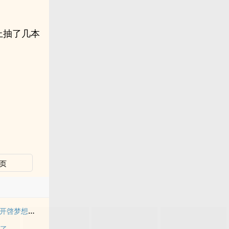
上抽了几本
页
听见妳内心的声音 - 开啓梦想钥匙 (天籁梦想钥匙-修订版)
坏了