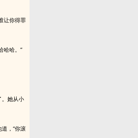
谁让你得罪
哈哈哈。”
了。她从小
道，“你滚