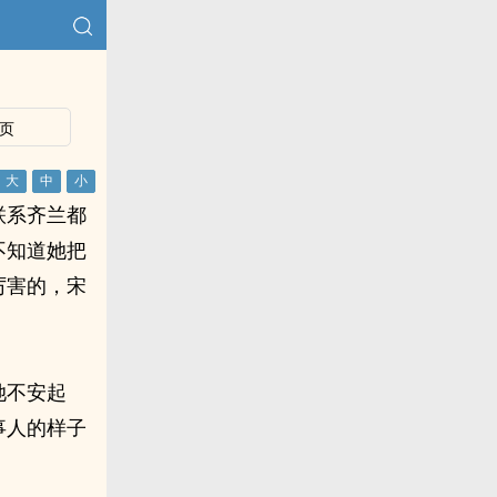
页
联系齐兰都
不知道她把
厉害的，宋
她不安起
事人的样子