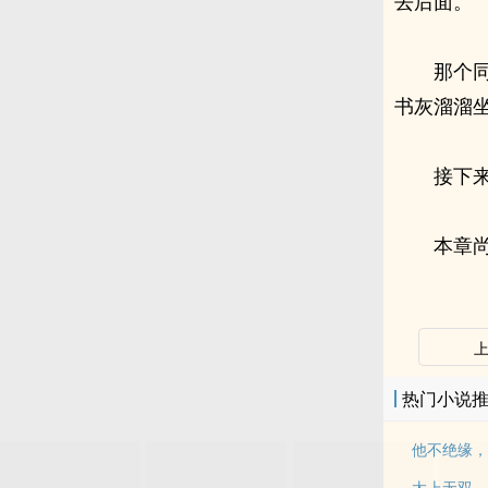
去后面。”
那个
书灰溜溜
接下
本章尚
热门小说
他不绝缘，
太上无双