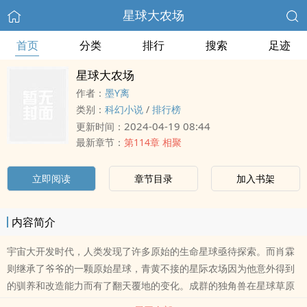
星球大农场
首页
分类
排行
搜索
足迹
星球大农场
作者：
墨Y离
类别：
科幻小说
/
排行榜
2024-04-19 08:44
更新时间：
最新章节：
第114章 相聚
立即阅读
章节目录
加入书架
内容简介
宇宙大开发时代，人类发现了许多原始的生命星球亟待探索。而肖霖
则继承了爷爷的一颗原始星球，青黄不接的星际农场因为他意外得到
的驯养和改造能力而有了翻天覆地的变化。成群的独角兽在星球草原
上休憩，寻宝鼠探索无数珍宝资源，狮鹫天ma暴风鹰在天空巡逻，麒