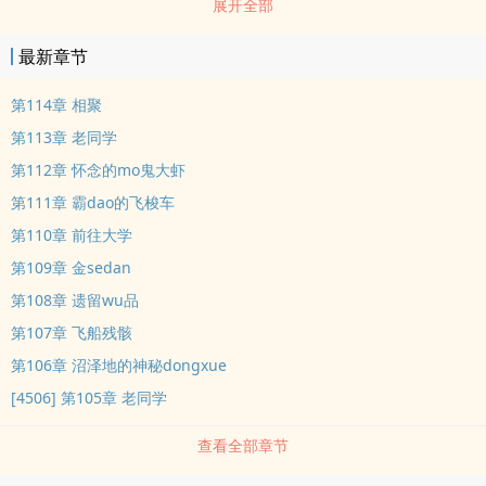
展开全部
麟飞龙凤凰成了他的宠物……放电的老鼠，pen火的猎犬，庞大的岛
gui，世界古树，各zhong稀奇古怪的生物……龙肝凤胆麒麟髓，享尽
最新章节
宇宙奇异珍稀shi材。这个星球有无数的秘密等待着...
第114章 相聚
第113章 老同学
第112章 怀念的mo鬼大虾
第111章 霸dao的飞梭车
第110章 前往大学
第109章 金sedan
第108章 遗留wu品
第107章 飞船残骸
第106章 沼泽地的神秘dongxue
[4506] 第105章 老同学
查看全部章节