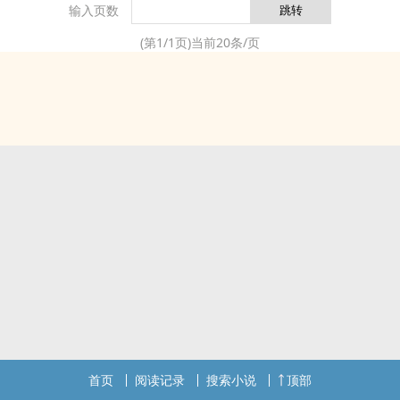
输入页数
(第
1
/
1
页)当前
20
条/页
首页
阅读记录
搜索小说
顶部