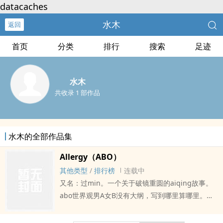
datacaches
水木
返回
首页
分类
排行
搜索
足迹
水木
共收录 1 部作品
水木的全部作品集
Allergy（ABO）
其他类型
/
排行榜
连载中
又名：过min。一个关于破镜重圆的aiqing故事。
abo世界观男A女B没有大纲，写到哪里算哪里。如
果您认为《Allergy（ABO）》写得不错，请给您的
朋友推荐本书