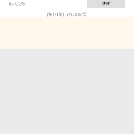
输入页数
花閃爍，卻聞低語：就算冰封世界，只為再次抓住你的shen影。就
因曾承諾伴你到最後。BG/穿越/現代/魔法/中二**內han高nue/非合意
(第
1
/
1
页)当前
20
条/页
打劇qing向非rou文