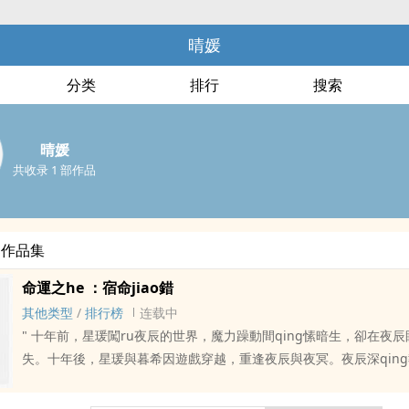
晴媛
分类
排行
搜索
晴媛
共收录 1 部作品
部作品集
命運之he ：宿命jiao錯
其他类型
/
排行榜
连载中
" 十年前，星瑗闖ru夜辰的世界，魔力躁動間qing愫暗生，卻在夜辰眼前突然消
失。十年後，星瑗與暮希因遊戲穿越，重逢夜辰與夜冥。夜辰深qin
瑗重續前緣；夜冥冷酷撩人，對暮希暗藏柔qing。視點與現實jiao
著未曾言明的秘密——星瑗能否解開穿越之謎？暮希會否點燃夜冥心火