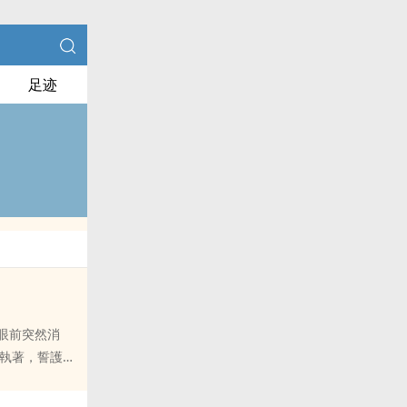
足迹
g執著，誓護星
錯，每個人都藏
？愛qing火