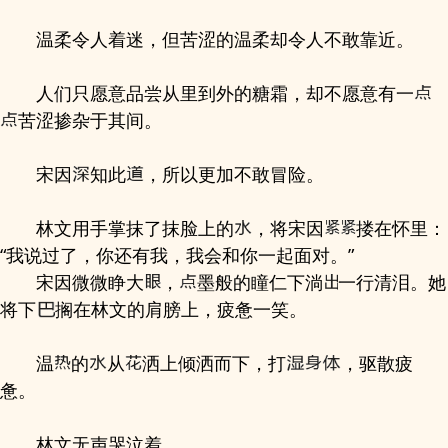
温柔令人着迷，但苦涩的温柔却令人不敢靠近。
人们只愿意品尝从里到外的糖霜，却不愿意有一
苦涩掺杂于其间。
宋因
知此
，所以更加不敢冒险。
林文用手掌抹了抹脸上的
，将宋因
搂在怀里：
“我说过了，你还有我，我会和你一起面对。”
宋因微微睁大
，
墨般的瞳仁下淌
一行清泪。她
将下
搁在林文的肩膀上，疲惫一笑。
温
的
从
洒上倾洒而下，打
，驱散疲
惫。
林文无声哭泣着。