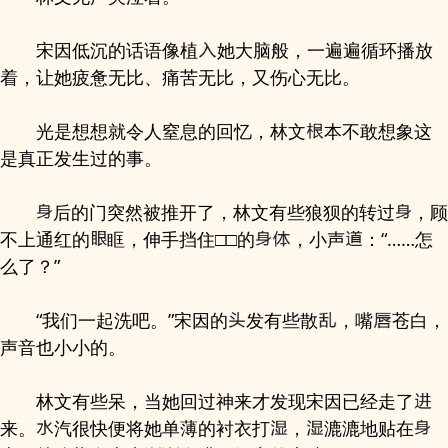
宋因低沉的话语像植
她大脑般，一遍遍循环播放
着，让她疲惫无比、痛苦无比，又伤心无比。
光是想想就令人窒息的回忆，林文
本不敢想象这
是真正发生过的事。
后的门突然被推开了，林文有些狼狈的转过
，顾
不上通红的
眶，伸手挡住□□的
，小声
：“……怎
么了？”
“我们一起洗吧。”宋因的
发有些散
，嘴
苍白，
声音也小小的。
林文有些呆，当她回过神来才发现宋因已经走了
来。
汽很快便将她单薄的衬衣打
，
漉漉地贴在