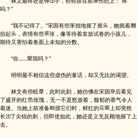
林文最终还是伸
手，轻轻搭在那
伤疤上：“疼
吗？”
“我不记得了。”宋因有些笨拙地摇了摇
，她抿着
抬起
，表情有些
张，像等待着发放试卷的小孩儿，
期待又害怕着卷面上未知的分数。
“你……
我吗？”
明明最不相信这些虚伪的童话，却又无比的渴望。
林文有些眩
，此时此刻，她仿佛在宋因
后看见
了盛开的红
玫瑰，无一不是怒放着，馥郁的香气令人
着迷。当她上前准备
摸它们时，鲜红的
上却突然
长
了尖锐的刺，但即使如此，她还是义无反顾地握了上
去。