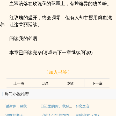
血
滴落在玫瑰
的
上，有
诡异的凄
。
红玫瑰的盛开，终会凋零，但有人却甘愿用鲜血滋
养，让这
丽延续。
阅读我的邻居
本章已阅读完毕(请
击下一章继续阅读!)
〔加入书签〕
上一页
目录
封面
下一章
热门小说推荐
日记里的你、我ai你。
谢谢你，ai我
ai恋之音
《鲛人少年的饲养日誌》
治癒的瓶子
紫眸少女（限）