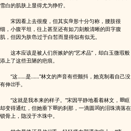
雪白的肌肤上显得尤为狰狞。
宋因看上去很瘦，但其实
形十分匀称，腰肢很
细，小腹平坦，往上甚至还有如刀刻般清晰的田字腹
肌，但因为肤
过于白皙而显得似有似无。
这本应该是被人们所嫉妒的“艺术品”，却白玉微瑕般
添上了这些丑陋的疤痕。
“这……是……”林文的声音有些颤抖，她克制着自己没
有伸
手。
“这就是我本来的样
。”宋因平静地看着林文，
眶
却变得通红，但她垂下
的刹那，一滴圆
的泪珠滴落在
锁骨上，隐没于
珠中。