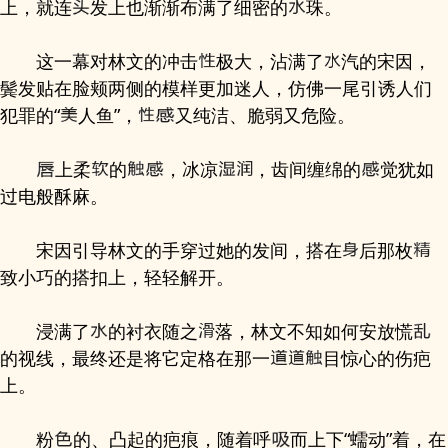
上，就连
发上也渐渐布满了细密的
珠。
这一幕对林文的冲击
极大，沾满了
汽的宋因，
鬓发贴在脸颊两侧的模样更加迷人，仿佛一尾引诱人们
犯罪的“
人鱼”，
又纯洁、脆弱又危险。
上柔
的
，冰凉
，齿间缠绵的
觉犹如
过电般酥麻。
宋因引导林文的手穿过她的发间，搭在
后那枚
致小巧的搭扣上，轻轻解开。
浸满了
的衬衣随之
落，林文不知如何安放慌
的视线，最终还是将它定格在那一
目惊心的伤疤
上。
粉
的、凸起的疤痕，随着呼
而上下“蠕动”着，在