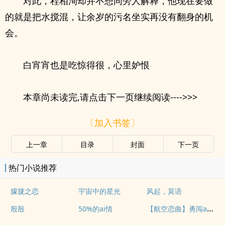
对此，程相洵却并不想同旁人解释，他现在要做
的就是把水搅混，让余岁的污名坐实再没有翻身的机
会。
白宵宵也是吃惊得很，心里妒恨
本章尚未读完,请点击下一页继续阅读---->>>
〔加入书签〕
上一章
目录
封面
下一页
热门小说推荐
朦胧之恋
宇宙中的星光
风起，莫语
【航空恋曲】勇闯ai情停机坪
殷殷
50%的ai情