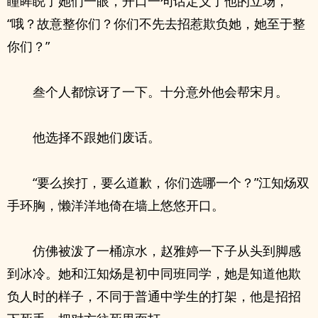
瞳眸睨了她们一眼，开口一句话定义了他的立场，
“哦？故意整你们？你们不先去招惹欺负她，她至于整
你们？”
叁个人都惊讶了一下。十分意外他会帮宋月。
他选择不跟她们废话。
“要么挨打，要么道歉，你们选哪一个？”江知炀双
手环胸，懒洋洋地倚在墙上悠悠开口。
仿佛被泼了一桶凉水，赵雅婷一下子从头到脚感
到冰冷。她和江知炀是初中同班同学，她是知道他欺
负人时的样子，不同于普通中学生的打架，他是招招