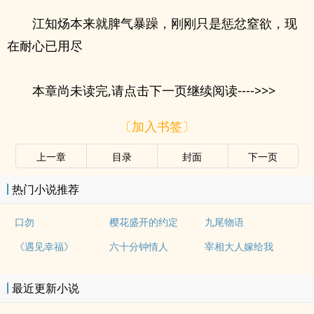
江知炀本来就脾气暴躁，刚刚只是惩忿窒欲，现
在耐心已用尽
本章尚未读完,请点击下一页继续阅读---->>>
〔加入书签〕
上一章
目录
封面
下一页
热门小说推荐
口勿
樱花盛开的约定
九尾物语
《遇见幸福》
六十分钟情人
宰相大人嫁给我
最近更新小说