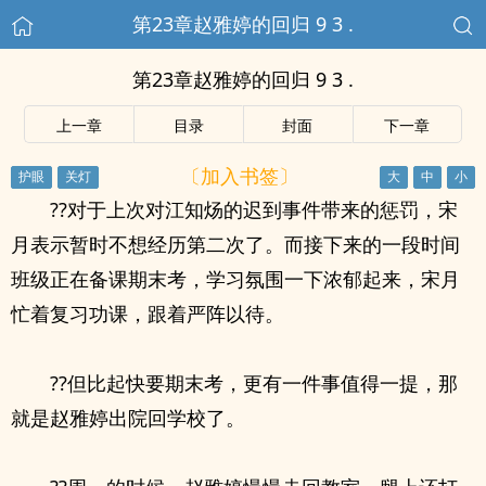
第23章赵雅婷的回归 9 3 .
第23章赵雅婷的回归 9 3 .
上一章
目录
封面
下一章
〔加入书签〕
??对于上次对江知炀的迟到事件带来的惩罚，宋
月表示暂时不想经历第二次了。而接下来的一段时间
班级正在备课期末考，学习氛围一下浓郁起来，宋月
忙着复习功课，跟着严阵以待。
??但比起快要期末考，更有一件事值得一提，那
就是赵雅婷出院回学校了。