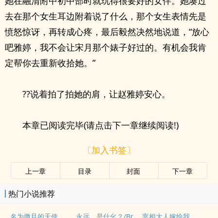
她在融清附中初中部时就玩得很要好的女伴。她凑过
去在那个女生耳边附着说了什么，那个女生表情先是
愤怒惊讶，再转成心疼，最后毅然决然地说道，“放心
吧雅婷，我不会让宋月那个婊子好过的。有机会我肯
定帮你去重新收拾她。”
??说着拍了拍她的肩，让赵雅婷安心。
本章已阅读完毕(请点击下一章继续阅读!)
〔加入书签〕
上一章
目录
封面
下一章
热门小说推荐
永远，是什幺？/Bread &amp; Love
名为撒旦的天使
宰相大人嫁给我