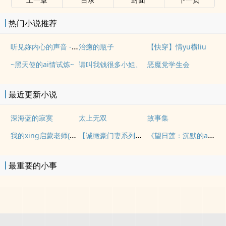
热门小说推荐
听见妳内心的声音 - 开啓梦想钥匙 (天籁梦想钥匙-修订版)
治癒的瓶子
【快穿】情yu横liu
~黑天使的ai情试炼~
请叫我钱很多小姐、
恶魔党学生会
最近更新小说
深海蓝的寂寞
太上无双
故事集
我的xing启蒙老师(简体)
【诚徵豪门妻系列四】明天见，雪莉
《望日莲：沉默的ai》
最重要的小事