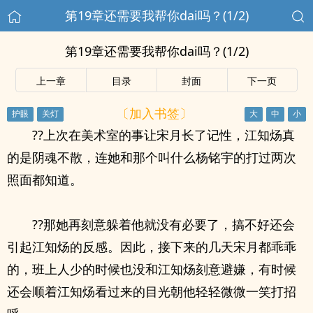
第19章还需要我帮你dai吗？(1/2)
第19章还需要我帮你dai吗？(1/2)
上一章
目录
封面
下一页
〔加入书签〕
??上次在美术室的事让宋月长了记性，江知炀真
的是阴魂不散，连她和那个叫什么杨铭宇的打过两次
照面都知道。
??那她再刻意躲着他就没有必要了，搞不好还会
引起江知炀的反感。因此，接下来的几天宋月都乖乖
的，班上人少的时候也没和江知炀刻意避嫌，有时候
还会顺着江知炀看过来的目光朝他轻轻微微一笑打招