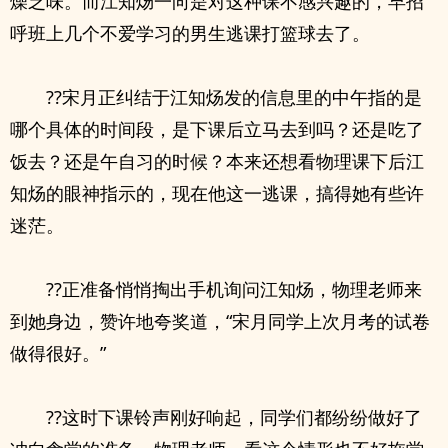
燥乏味。而江知炀一向是对这种课不感兴趣的，早招
呼班上几个不爱学习的男生逃课打篮球去了。
??宋月正纠结于江知炀发的信息里的中午指的是
哪个具体的时间段，是下课后立马去到吗？还是吃了
饭去？还是午自习的时候？本来还想看物理课下后江
知炀的眼神指示的，现在他这一逃课，搞得她有些许
迷茫。
??正准备悄悄掏出手机询问江知炀，物理老师来
到她身边，赞许地夸奖道，“宋月同学上次月考的试卷
做得很好。”
??这时下课铃声刚好响起，同学们都纷纷做好了